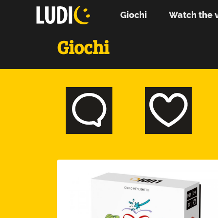
Giochi
Watch the 
Giochi