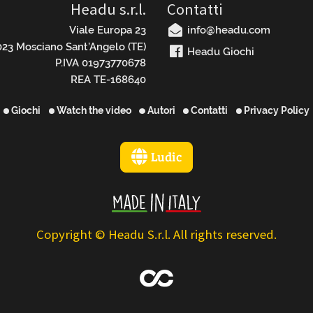
Headu s.r.l.
Contatti
Viale Europa 23
info@headu.com
23 Mosciano Sant’Angelo (TE)
Headu Giochi
P.IVA 01973770678
REA TE-168640
Giochi
Watch the video
Autori
Contatti
Privacy Policy
Ludic
Copyright © Headu S.r.l. All rights reserved.