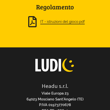
Regolamento
IT - istruzioni del gioco.pdf
Headu s.r.l.
Viale Europa 23
64023 Mosciano Sant’Angelo (TE)
P.IVA 01973770678