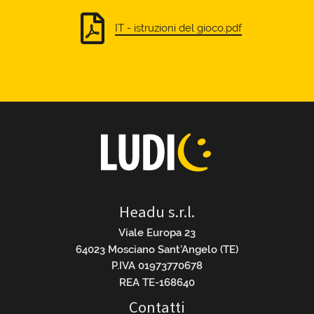
IT - istruzioni del gioco.pdf
Headu s.r.l.
Viale Europa 23
64023 Mosciano Sant’Angelo (TE)
P.IVA 01973770678
REA TE-168640
Contatti