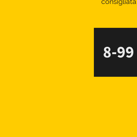
consigliata
8-99