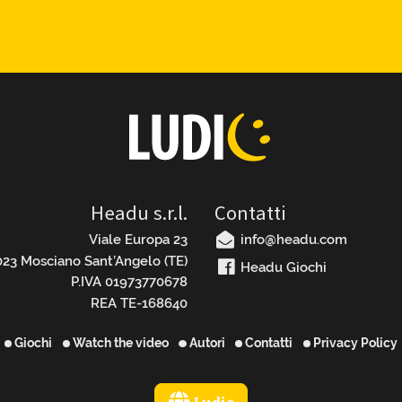
Headu s.r.l.
Contatti
Viale Europa 23
info@headu.com
23 Mosciano Sant’Angelo (TE)
Headu Giochi
P.IVA 01973770678
REA TE-168640
Giochi
Watch the video
Autori
Contatti
Privacy Policy