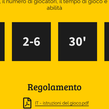
, il numero di giocatori, il tempo di gioco e 
abilità
2-6
30'
Regolamento
IT - istruzioni del gioco.pdf