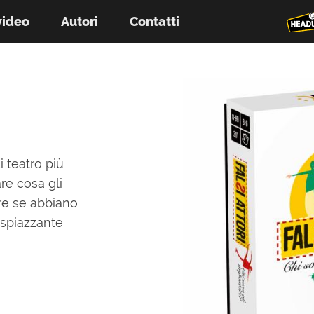
video
Autori
Contatti
i teatro più
re cosa gli
ire se abbiano
 spiazzante
!