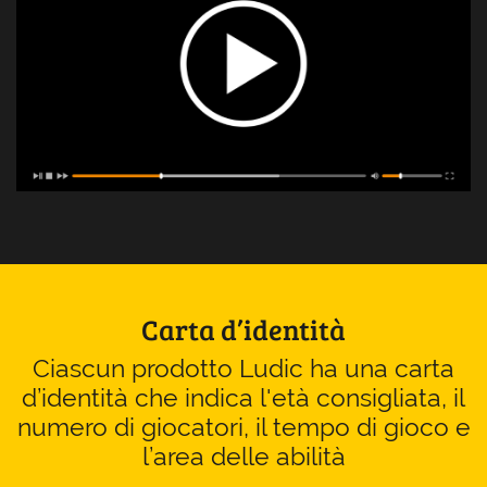
Carta d’identità
Ciascun prodotto Ludic ha una carta
d’identità che indica l'età consigliata, il
numero di giocatori, il tempo di gioco e
l’area delle abilità