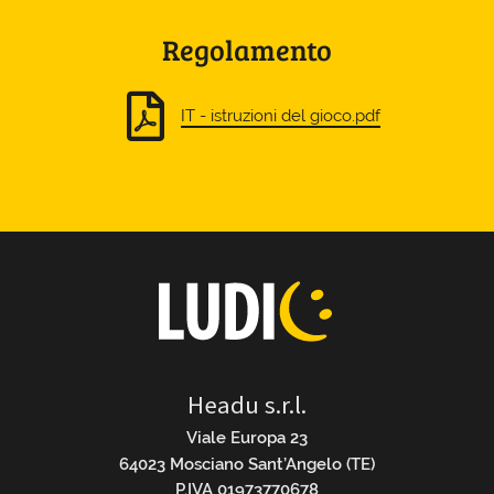
Regolamento
IT - istruzioni del gioco.pdf
Headu s.r.l.
Viale Europa 23
64023 Mosciano Sant’Angelo (TE)
P.IVA 01973770678