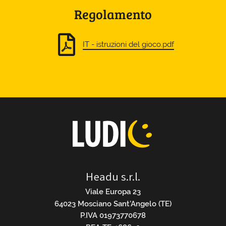
Regolamento
IT - istruzioni del gioco.pdf
Headu s.r.l.
Viale Europa 23
64023 Mosciano Sant’Angelo (TE)
P.IVA 01973770678