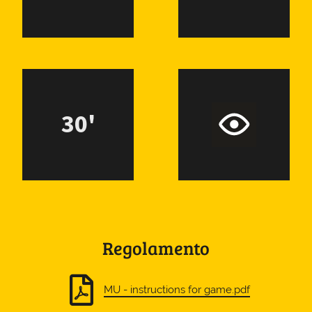
30'
Regolamento
MU - instructions for game.pdf