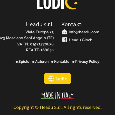
Headu s.r.l.
Kontakt
Viale Europa 23
info@headu.com
23 Mosciano Sant’Angelo (TE)
Headu Giochi
VAT N. 01973770678
REA TE-168640
Spiele
Autoren
Kontakte
Privacy Policy
Ludic
Copyright © Headu S.r.l. All rights reserved.