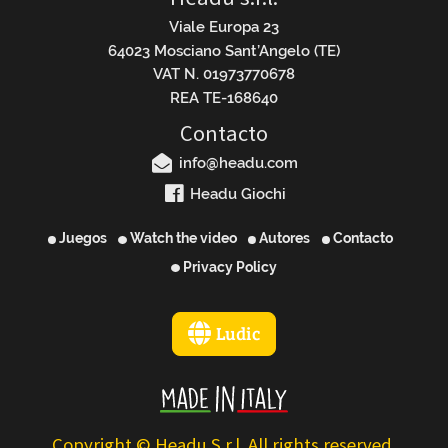
Viale Europa 23
64023 Mosciano Sant’Angelo (TE)
VAT N. 01973770678
REA TE-168640
Contacto
info@headu.com
Headu Giochi
Juegos
Watch the video
Autores
Contacto
Privacy Policy
Ludic
Copyright © Headu S.r.l. All rights reserved.