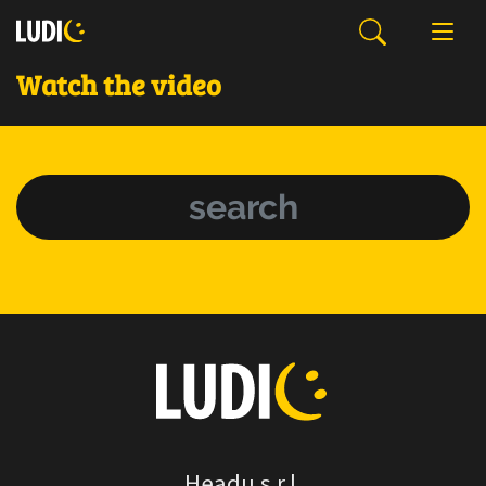
Invia il messaggio
Watch the video
Headu s.r.l.