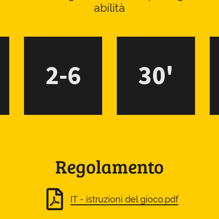
abilità
2-6
30'
Regolamento
IT - istruzioni del gioco.pdf