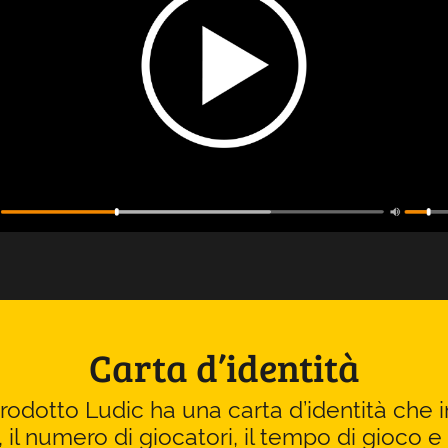
Carta d’identità
odotto Ludic ha una carta d’identità che i
, il numero di giocatori, il tempo di gioco e 