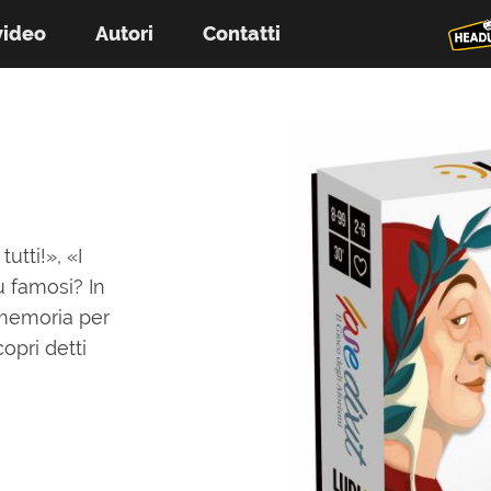
video
Autori
Contatti
tutti!», «I
ù famosi? In
 memoria per
copri detti