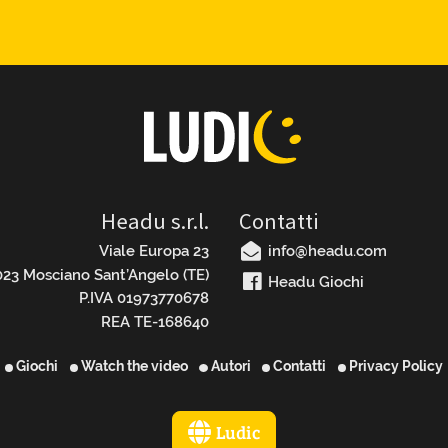
Headu s.r.l.
Contatti
Viale Europa 23
info@headu.com
23 Mosciano Sant’Angelo (TE)
Headu Giochi
P.IVA 01973770678
REA TE-168640
Giochi
Watch the video
Autori
Contatti
Privacy Policy
Ludic