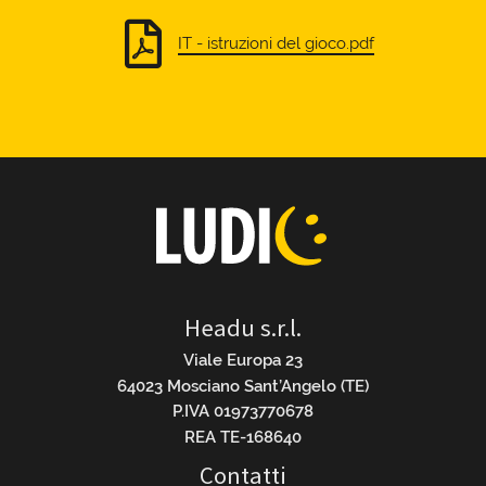
IT - istruzioni del gioco.pdf
Headu s.r.l.
Viale Europa 23
64023 Mosciano Sant’Angelo (TE)
P.IVA 01973770678
REA TE-168640
Contatti