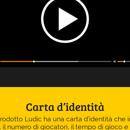
Carta d’identità
odotto Ludic ha una carta d’identità che i
, il numero di giocatori, il tempo di gioco e 