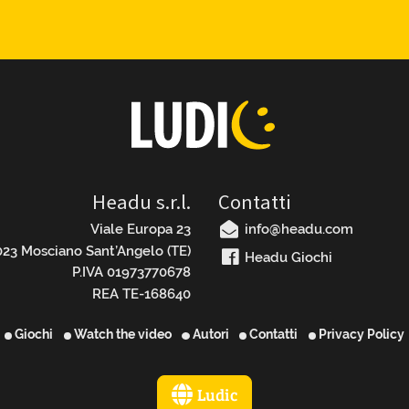
Headu s.r.l.
Contatti
Viale Europa 23
info@headu.com
23 Mosciano Sant’Angelo (TE)
Headu Giochi
P.IVA 01973770678
REA TE-168640
Giochi
Watch the video
Autori
Contatti
Privacy Policy
Ludic