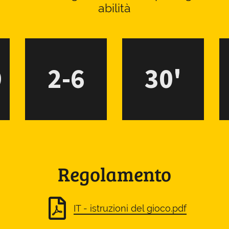
abilità
9
2-6
30'
Regolamento
IT - istruzioni del gioco.pdf