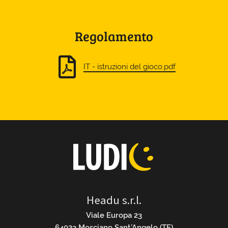
Regolamento
IT - istruzioni del gioco.pdf
Headu s.r.l.
Viale Europa 23
64023 Mosciano Sant’Angelo (TE)