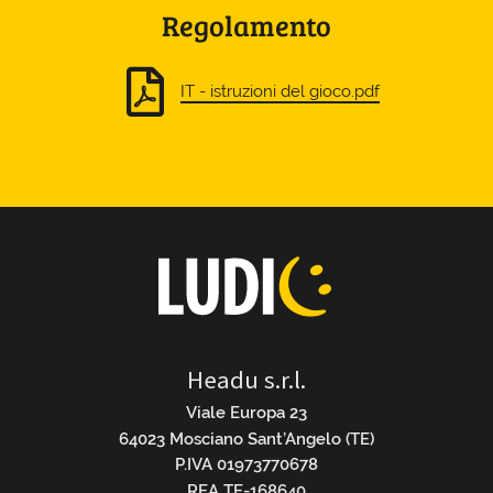
Regolamento
IT - istruzioni del gioco.pdf
Headu s.r.l.
Viale Europa 23
64023 Mosciano Sant’Angelo (TE)
P.IVA 01973770678
REA TE-168640