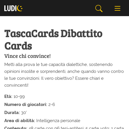
TascaCards Dibattito
Cards
Vince chi convince!
Metti alla prova le tue capacità dialettiche, sostenendo
opinioni insolite e sorprendenti, anche quando vanno contro
le tue convinzioni. Il vero obiettivo? Essere chiari e
convincenti!
Età:
10-99
Numero di giocatori:
2-6
Durata:
30'
Area di abilità:
Intelligenza personale
Contenuto:
48 carte con 96 tesi-antitesi; 5 carte voto; 1 carta